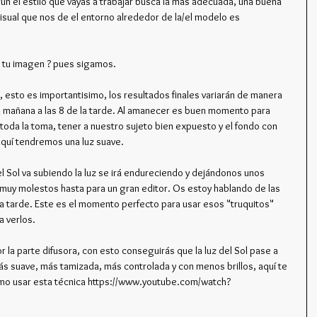
gún el estilo que vayas a trabajar busca la más adecuada, una buena 
sual que nos de el entorno alrededor de la/el modelo es 
ar tu imagen ? pues sigamos.
a, esto es importantisimo, los resultados finales variarán de manera 
la mañana a las 8 de la tarde. Al amanecer es buen momento para 
toda la toma, tener a nuestro sujeto bien expuesto y el fondo con 
quí tendremos una luz suave.
l Sol va subiendo la luz se irá endureciendo y dejándonos unos 
s muy molestos hasta para un gran editor. Os estoy hablando de las 
la tarde. Este es el momento perfecto para usar esos "truquitos" 
a verlos.
or la parte difusora, con esto conseguirás que la luz del Sol pase a 
 más suave, más tamizada, más controlada y con menos brillos, aquí te 
como usar esta técnica https://www.youtube.com/watch?