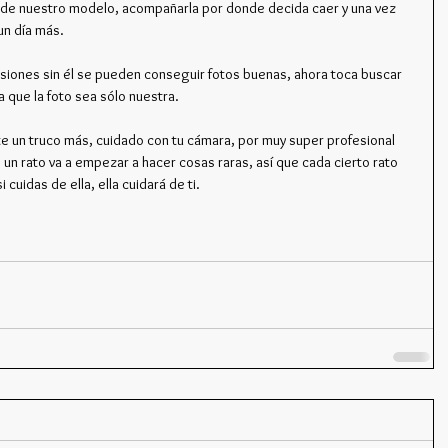
tro de nuestro modelo, acompañarla por donde decida caer y una vez 
 un día más.
ocasiones sin él se pueden conseguir fotos buenas, ahora toca buscar 
a que la foto sea sólo nuestra.
 un truco más, cuidado con tu cámara, por muy super profesional 
e un rato va a empezar a hacer cosas raras, así que cada cierto rato 
 cuidas de ella, ella cuidará de ti.