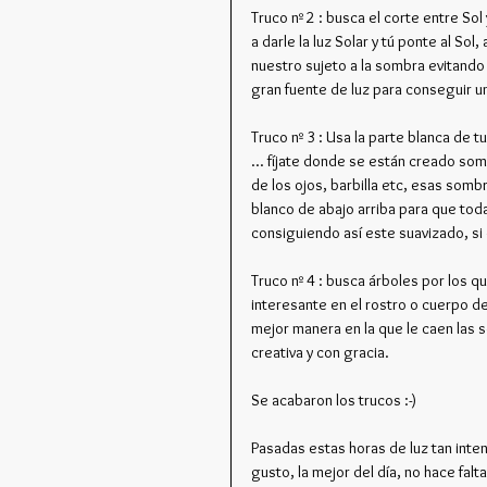
Truco nº 2 : busca el corte entre So
a darle la luz Solar y tú ponte al So
nuestro sujeto a la sombra evitando 
gran fuente de luz para conseguir u
Truco nº 3 : Usa la parte blanca de t
... fíjate donde se están creado so
de los ojos, barbilla etc, esas somb
blanco de abajo arriba para que toda
consiguiendo así este suavizado, si 
Truco nº 4 : busca árboles por los q
interesante en el rostro o cuerpo d
mejor manera en la que le caen las 
creativa y con gracia.
Se acabaron los trucos :-)
Pasadas estas horas de luz tan inten
gusto, la mejor del día, no hace falta