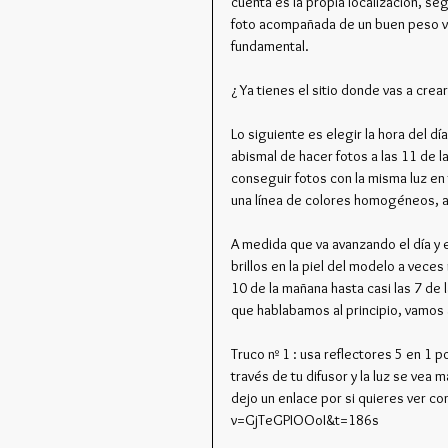
cuenta es la propia localización, se
foto acompañada de un buen peso vi
fundamental.
¿ Ya tienes el sitio donde vas a cre
Lo siguiente es elegir la hora del dí
abismal de hacer fotos a las 11 de 
conseguir fotos con la misma luz en 
una línea de colores homogéneos, a
A medida que va avanzando el día y e
brillos en la piel del modelo a vece
10 de la mañana hasta casi las 7 de 
que hablabamos al principio, vamos 
Truco nº 1 : usa reflectores 5 en 1 p
través de tu difusor y la luz se vea
dejo un enlace por si quieres ver 
v=GjTeGPIOOoI&t=186s