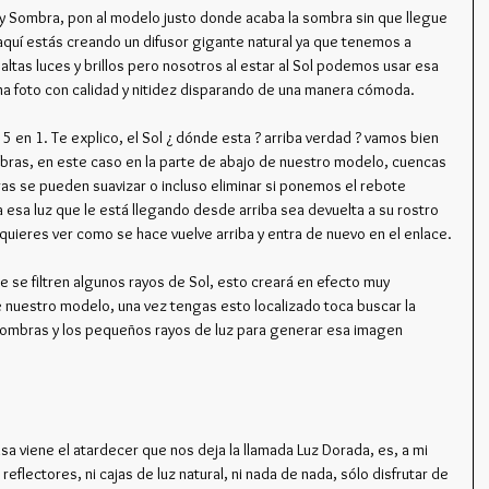
l y Sombra, pon al modelo justo donde acaba la sombra sin que llegue 
l, aquí estás creando un difusor gigante natural ya que tenemos a 
altas luces y brillos pero nosotros al estar al Sol podemos usar esa 
na foto con calidad y nitidez disparando de una manera cómoda.
u 5 en 1. Te explico, el Sol ¿ dónde esta ? arriba verdad ? vamos bien 
mbras, en este caso en la parte de abajo de nuestro modelo, cuencas 
ras se pueden suavizar o incluso eliminar si ponemos el rebote 
 esa luz que le está llegando desde arriba sea devuelta a su rostro 
quieres ver como se hace vuelve arriba y entra de nuevo en el enlace.
ue se filtren algunos rayos de Sol, esto creará en efecto muy 
e nuestro modelo, una vez tengas esto localizado toca buscar la 
sombras y los pequeños rayos de luz para generar esa imagen 
sa viene el atardecer que nos deja la llamada Luz Dorada, es, a mi 
 reflectores, ni cajas de luz natural, ni nada de nada, sólo disfrutar de 