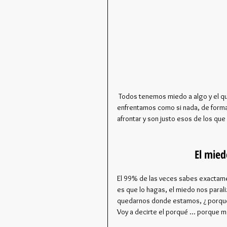
 Todos tenemos miedo a algo y el que diga lo contrario miente, algunos de esos miedos los 
enfrentamos como si nada, de forma i
afrontar y son justo esos de los que
El mied
El 99% de las veces sabes exactamen
es que lo hagas, el miedo nos paral
quedarnos donde estamos, ¿ porqué 
Voy a decirte el porqué ... porque m